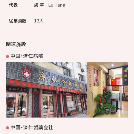
代表
盧 華
Lu Hana
従業員数
12人
関連施設
中国・済仁病院
中国・済仁製薬会社