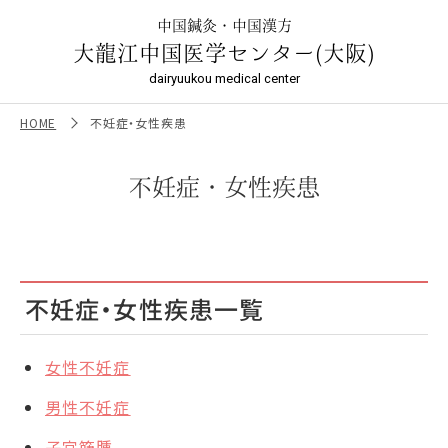
不妊症・女性疾患 | 鍼灸は【本場中国鍼灸・針灸・漢方】大龍江
中国医学センター／大阪の鍼灸院
中国鍼灸・中国漢方
大龍江中国医学センター(大阪)
dairyuukou medical center
HOME
不妊症・女性疾患
不妊症・女性疾患
不妊症・女性疾患一覧
女性不妊症
男性不妊症
子宮筋腫