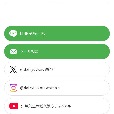
LINE予約・相談
メール相談
@dairyuukou8877
@dairyuukou.woman
@華先生の鍼灸漢方チャンネル