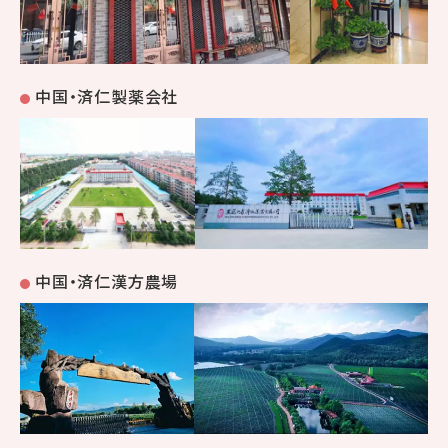
中国・済仁製薬会社
中国・済仁漢方農場