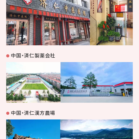
中国・済仁製薬会社
中国・済仁漢方農場