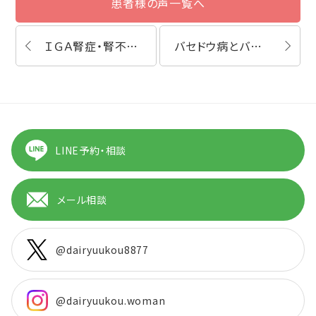
患者様の声一覧へ
ＩＧＡ腎症・腎不全（膠原病・自己免疫疾患・難病）
バセドウ病とバセドウ病眼症（甲状腺病眼症）
LINE予約・相談
メール相談
@dairyuukou8877
@dairyuukou.woman