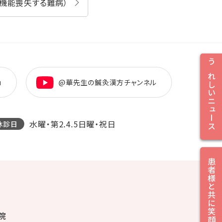
機能喪失する難病）
うれしいニュース
u
@華先生の鍼灸漢方チャンネル
水曜・第2.4.5日曜・祝日
休診日
患者様と共に笑顔に
院