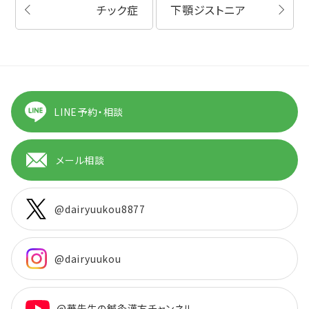
チック症
下顎ジストニア
LINE予約・相談
メール相談
@dairyuukou8877
@dairyuukou
@華先生の鍼灸漢方チャンネル