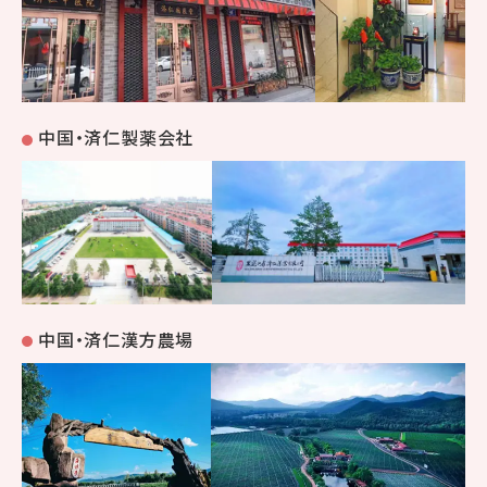
中国・済仁製薬会社
中国・済仁漢方農場