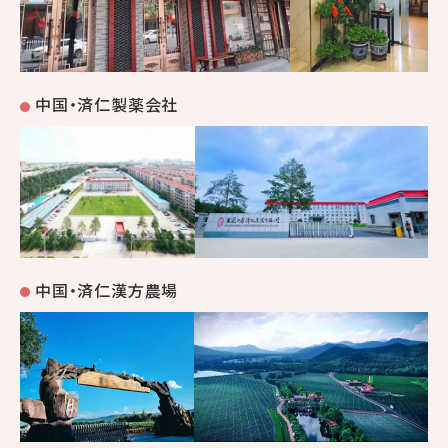
中国・済仁製薬会社
中国・済仁漢方農場