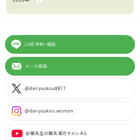
LINE予約・相談
メール相談
@dairyuukou8877
@dairyuukou.woman
@華先生の鍼灸漢方チャンネル