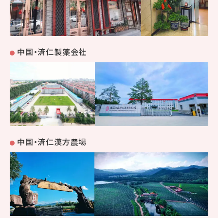
中国・済仁製薬会社
中国・済仁漢方農場