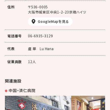
住所
〒536-0005
大阪市城東区中央1-2-23京橋ハイツ
GoogleMapを見る
電話番号
06-6935-3129
代表
盧 華
Lu Hana
従業員数
12人
関連施設
中国・済仁病院