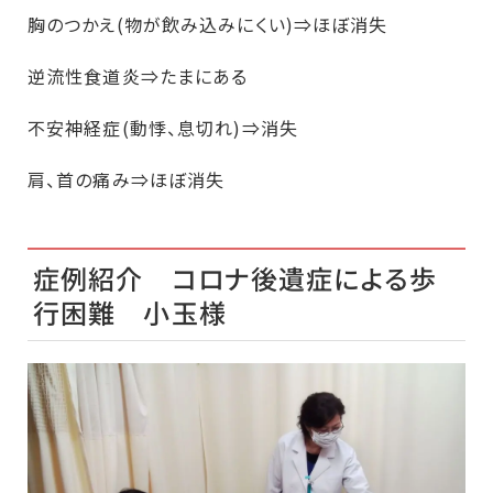
胸のつかえ(物が飲み込みにくい)⇒ほぼ消失
逆流性食道炎⇒たまにある
不安神経症(動悸、息切れ)⇒消失
肩、首の痛み⇒ほぼ消失
症例紹介 コロナ後遺症による歩
行困難 小玉様