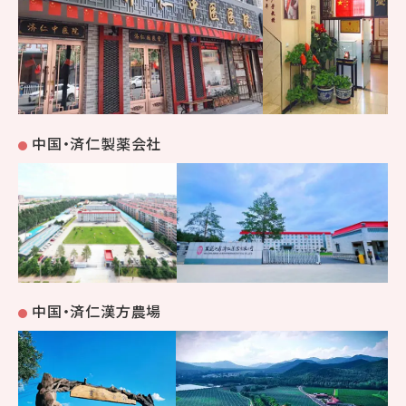
中国・済仁製薬会社
中国・済仁漢方農場