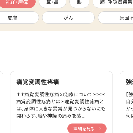
神経・麻痺
耳・鼻
眼
肺・呼吸器疾患
皮膚
がん
原因
痛覚変調性疼痛
強
＊＊痛覚変調性疼痛の治療について＊＊＊
【
痛覚変調性疼痛とは＊痛覚変調性疼痛と
自
は、身体に大きな異常が見つからないにも
か
関わらず、脳や神経の痛みを感...
何
詳細を見る