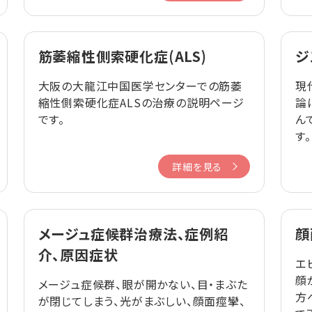
筋萎縮性側索硬化症(ALS)
ジ
大阪の大龍江中国医学センターでの筋萎
現
縮性側索硬化症ALSの治療の説明ページ
論
です。
ん
す
詳細を見る
メージュ症候群治療法、症例紹
顔
介、原因症状
エ
顔
メージュ症候群、眼が開かない、目・まぶた
方
が閉じてしまう、光がまぶしい、顔面痙攣、