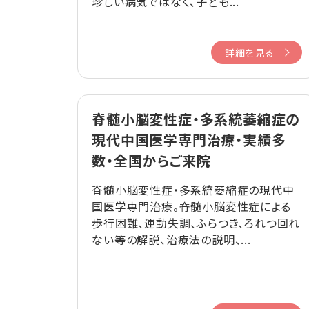
珍しい病気ではなく、子ども...
詳細を見る
脊髄小脳変性症・多系統萎縮症の
現代中国医学専門治療・実績多
数・全国からご来院
脊髄小脳変性症・多系統萎縮症の現代中
国医学専門治療。脊髄小脳変性症による
歩行困難、運動失調、ふらつき、ろれつ回れ
ない等の解説、治療法の説明、...