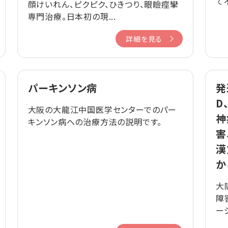
て
顔けいれん、ピクピク、ひきつり、眼瞼痙攣
専門治療。日本初の現...
詳細を見る
パーキンソン病
発
D
大阪の大龍江中国医学センターでのパー
神
キンソン病への治療方法の説明です。
害
漢
か
大
障
ー