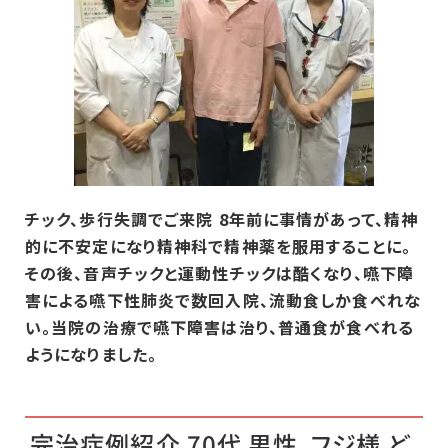
チック、歩行失調でご来院 8年前に事情があって、精神
的に不安定になり精神科で精神薬を服用する
ことに。
その後、音声チックと運動性チックは酷くなり、嚥下障
害による嚥下性肺炎で数回入院、流動食しか食べれな
い。当院の治療で嚥下障害は治り、普通食が食べれる
ようになりました。
完治症例紹介 70代 男性 フジ様 ど