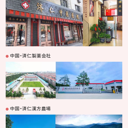
中国・済仁製薬会社
中国・済仁漢方農場