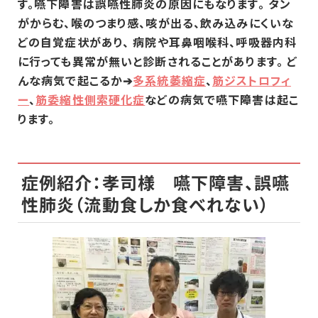
す。嚥下障害は誤嚥性肺炎の原因にもなります。 タン
がからむ、喉のつまり感、咳が出る、飲み込みにくいな
どの自覚症状があり、 病院や耳鼻咽喉科、呼吸器内科
に行っても異常が無いと診断されることがあります。
ど
んな病気で起こるか➔
多系統萎縮症
、
筋ジストロフィ
ー
、
筋委縮性側索硬化症
などの病気で嚥下障害は起こ
ります。
症例紹介：孝司様 嚥下障害、誤嚥
性肺炎（流動食しか食べれない）