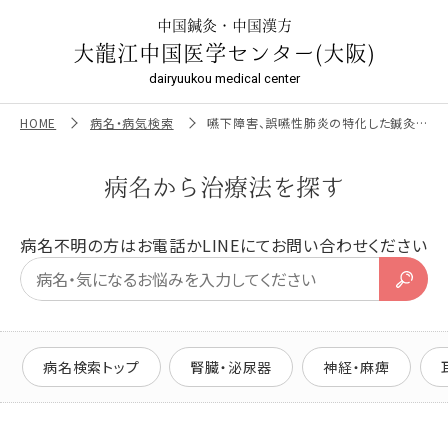
嚥下障害、誤嚥性肺炎の特化した鍼灸、漢方治療で治る | 大龍
江中国医学センター（大阪）
中国鍼灸・中国漢方
大龍江中国医学センター(大阪)
dairyuukou medical center
HOME
病名・病気検索
嚥下障害、誤嚥性肺炎の特化した鍼灸、漢方治療で治る
病名から治療法を探す
病名不明の方はお電話かLINEにてお問い合わせください
病名検索トップ
腎臓・泌尿器
神経・麻痺