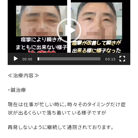
画
プ
レ
ー
ヤ
ー
00:00
00:13
≪治療内容≫
・鍼治療
現在は仕事が忙しい時に、時々そのタイミングだけ症
状が出るくらいで落ち着いている様子ですが
再発しないように継続して通院されております。