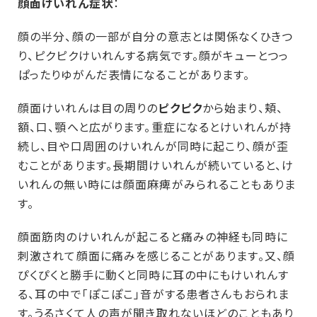
顔面けいれん症状
：
顔の半分、顔の一部が自分の意志とは関係なくひきつ
り、ピクピクけいれんする病気です。顔がキューとつっ
ぱったりゆがんだ表情になることがあります。
顔面けいれんは目の周りの
ピクピク
から始まり、頬、
額、口、顎へと広がります。重症になるとけいれんが持
続し、目や口周囲のけいれんが同時に起こり、顔が歪
むことがあります。長期間けいれんが続いていると、け
いれんの無い時には顔面麻痺がみられることもありま
す。
顔面筋肉のけいれんが起こると痛みの神経も同時に
刺激されて顔面に痛みを感じることがあります。又、顔
ぴくぴくと勝手に動くと同時に耳の中にもけいれんす
る、耳の中で｢ぽこぽこ｣音がする患者さんもおられま
す。うるさくて人の声が聞き取れないほどのこともあり