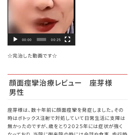
00:00
00:25
☆完治した動画です☆
顔面痙攣治療レビュー 座芽様
男性
座芽様は、数十年前に顔面痙攣を発症しました。その
時はボトックス注射で対処していて日常生活に支障は
無かったのですが、歳をとり２０２５年には症状が強く
なっており、当院に御来院の時には会話や食事、歩行時