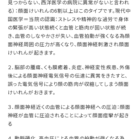
見つからない、西洋医学の病院に異常がないと言われ
る）：顔面けいれんの6割以上はこのタイプです。現代中
国医学＝当院の認識：ストレスや精神的な過労で身体
の緊張が高い状態続くと血管と筋肉が固い状態が続
き、血管のしなやかさが失い、血管拍動が強くなる為顔
面神経周囲の圧力が高くなり、顔面神経刺激され顔面
けいれんが起きます。
２．脳部の腫瘍、くも膜癒着、炎症、神経変性疾患、外傷
後による顔面神経電気信号の伝達に異常をきたすと､
誤った電気信号により顔の筋肉が収縮してしまう顔面
けいれんがおきます。
３．顔面神経近くの血管による顔面神経への圧迫：顔面
神経が血管に圧迫されることによって顔面痙攣が起き
る
４．動脈硬化、高血圧による血管の拍動が強くなる為、