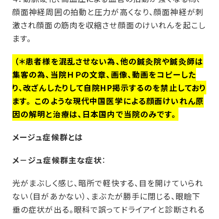
顔面神経周囲の拍動と圧力が高くなり、顔面神経が刺
激され顔面の筋肉を収縮させ顔面のけいれんを起こし
ます。
（＊患者様を混乱させない為、他の鍼灸院や鍼灸師は
集客の為、当院ＨＰの文章、画像、動画をコピーした
り、改ざんしたりして自院HP掲示するのを禁止しており
ます。
このような現代中国医学による顔面けいれん原
因の解明と治療は、日本国内で当院のみです。
メージュ症候群とは
メ－ジュ症候群主な症状
：
光がまぶしく感じ、暗所で軽快する、目を開けていられ
ない（目があかない）、まぶたが勝手に閉じる、眼瞼下
垂の症状が出る。眼科で誤ってドライアイと診断される