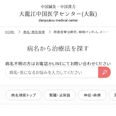
顔面痙攣治療院、眼瞼けいれん、メージュ症候群専門鍼灸治
療、片側顔面けいれん鍼灸、大龍江中国医学センター | 大龍江
中国鍼灸・中国漢方
中国医学センター（大阪）
大龍江中国医学センター(大阪)
dairyuukou medical center
HOME
病名・病気検索
顔面痙攣治療院、眼瞼けいれん、メージュ症候群専門鍼灸治療、片側顔面けいれん鍼灸、大龍江中国医学センター
病名から治療法を探す
病名不明の方はお電話かLINEにてお問い合わせください
病名検索トップ
腎臓・泌尿器
神経・麻痺