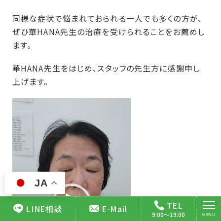
同様な症状で悩まれておられる一人でも多くの方が、
ぜひ華HANA先生の治療を受けられることをお薦めし
ます。
華HANA先生をはじめ、スタッフの先生方に感謝申し
上げます。
動
画
プ
レ
ー
ヤ
JA
ー
TEL
LINE相談
E-Mail
9:00～19:00