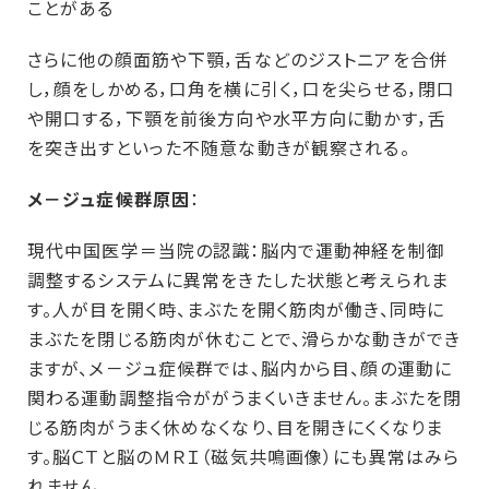
ことがある
さらに他の顔面筋や下顎，舌などのジストニアを合併
し，顔をしかめる，口角を横に引く，口を尖らせる，閉口
や開口する，下顎を前後方向や水平方向に動かす，舌
を突き出すといった不随意な動きが観察される。
メ－ジュ症候群原因
：
現代中国医学＝当院の認識：脳内で運動神経を制御
調整するシステムに異常をきたした状態と考えられま
す。人が目を開く時、まぶたを開く筋肉が働き、同時に
まぶたを閉じる筋肉が休むことで、滑らかな動きができ
ますが、メ－ジュ症候群では、脳内から目、顔の運動に
関わる運動調整指令ががうまくいきません。まぶたを閉
じる筋肉がうまく休めなくなり、目を開きにくくなりま
す。脳ＣＴと脳のＭＲＩ（磁気共鳴画像）にも異常はみら
れません。