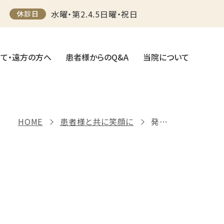
水曜・第2.4.5日曜・祝日
休診日
て・遠方の方へ
患者様からのQ&A
当院について
HOME
患者様と共に笑顔に
発達障害・チック症・トゥレット症候群