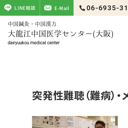
突発性難聴（難病）・メニエール病・慢性膀胱炎 ｜大龍江中国
06-6935-3
LINE相談
E-Mail
中国鍼灸・中国漢方
大龍江中国医学センター(大阪)
dairyuukou medical center
突発性難聴（難病）・