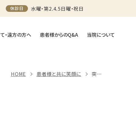
水曜・第2.4.5日曜・祝日
休診日
て・遠方の方へ
患者様からのQ&A
当院について
HOME
患者様と共に笑顔に
突発性難聴（難病）・メニエール病・慢性膀胱炎