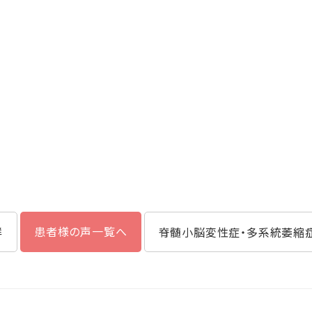
患者様の声一覧へ
群
脊髄小脳変性症・多系統萎縮症