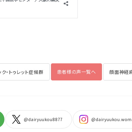
患者様の声一覧へ
ック・トゥレット症候群
顔面神経
@dairyuukou8877
@dairyuukou.wom