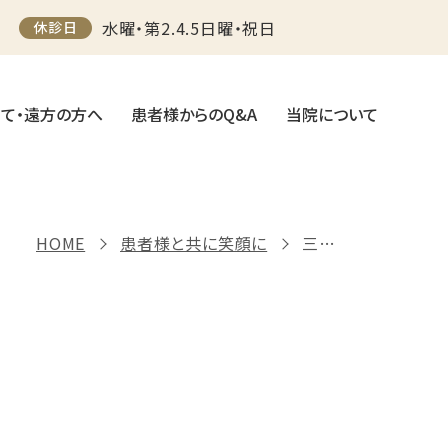
水曜・第2.4.5日曜・祝日
休診日
て・遠方の方へ
患者様からのQ&A
当院について
HOME
患者様と共に笑顔に
三叉神経鞘腫による顔面神経麻痺