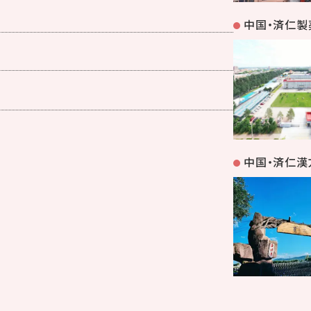
中国・済仁製
中国・済仁漢