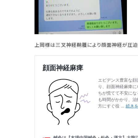
上岡様は三叉神経鞘腫により顔面神経が圧迫