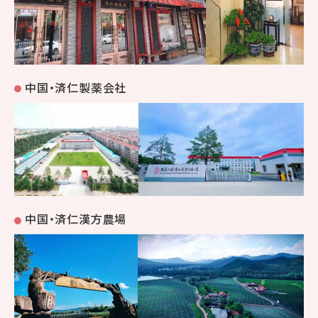
中国・済仁製薬会社
中国・済仁漢方農場