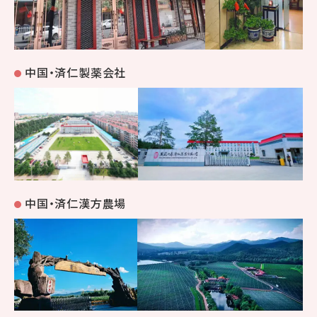
中国・済仁製薬会社
中国・済仁漢方農場