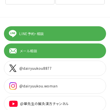
LINE予約・相談
メール相談
@dairyuukou8877
@dairyuukou.woman
@華先生の鍼灸漢方チャンネル