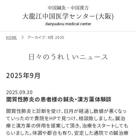
2025年9月 | 鍼灸は【本場中国鍼灸・針灸・漢方】大龍江中国
医学センター／大阪の鍼灸院
中国鍼灸・中国漢方
大龍江中国医学センター(大阪)
dairyuukou medical center
HOME
アーカイブ: 9月 2025
日々のうれしいニュース
2025年9月
2025.09.30
間質性肺炎の患者様の鍼灸・漢方薬体験談
間質性肺炎と診断を受け、日月が経過し数値が悪くなっ
ていったので貴院をHPで見つけ、相談致しました。鍼治
療と漢方薬の併用を提案して頂き、治療をスタートしても
らいました。体調や都合も有り、安定した通院での鍼治療