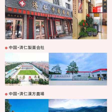
中国・済仁製薬会社
中国・済仁漢方農場