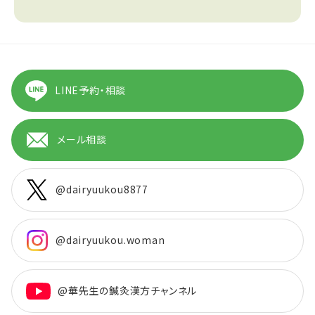
LINE予約・相談
メール相談
@dairyuukou8877
@dairyuukou.woman
@華先生の鍼灸漢方チャンネル