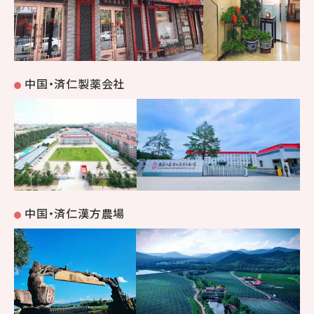
中国・済仁製薬会社
中国・済仁漢方農場